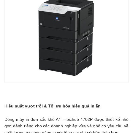
dung
Dịch
vụ
in
ấn
tối
ưu
và
bảo
mật
Quản
lý
nội
dung
Hi
ệ
u su
ấ
t v
ượ
t tr
ộ
i & T
ố
i
ư
u h
ó
a hi
ệ
u qu
ả
in
ấ
n
doanh
nghiệp
Dòng máy in đơn sắc khổ A4 – bizhub 4702P được thiết kế nhỏ
gọn dành riêng cho các doanh nghiệp vừa và nhỏ có yêu cầu về
Gia
chất lượng và chức năng in với tổng chi phí sở hữu thấp hơn.