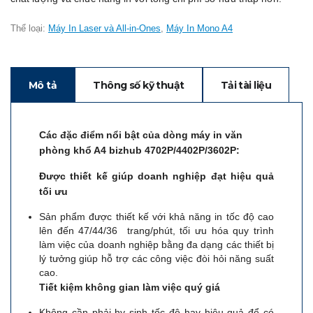
công
phần
Thể loại:
Máy In Laser và All-in-Ones
,
Máy In Mono A4
mềm
xử
lý
tài
Mô tả
Thông số kỹ thuật
Tải tài liệu
liệu
Phần
Các đặc điểm nổi bật của dòng máy in văn
mềm
phòng khổ A4 bizhub 4702P/4402P/3602P:
Dispatcher
Phoenix
Đ
ượ
c thi
ế
t k
ế
giúp doanh nghi
ệ
p đ
ạ
t hi
ệ
u qu
ả
t
ố
i
ư
u
Dịch
vụ
Sản phẩm được thiết kế với khả năng in tốc độ cao
lên đến 47/44/36 trang/phút, tối ưu hóa quy trình
quản
làm việc của doanh nghiệp bằng đa dạng các thiết bị
lý
lý tưởng giúp hỗ trợ các công việc đòi hỏi năng suất
cơ
cao.
sở
Ti
ế
t ki
ệ
m kh
ô
ng gian l
à
m vi
ệ
c qu
ý
gi
á
hạ
tầng
Không cần phải hy sinh tốc độ hay hiệu quả để có