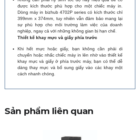
được kích thước phù hợp cho một chiếc máy in.
Dịch
Dòng máy in bizhub 4702P series có kích thước chỉ
vụ
399mm x 374mm, tuy nhiên vẫn đảm bảo mang lại
in
sự phù hợp cho môi trường làm việc của doanh
nghiệp, ngay cả với những không gian bị hạn chế.
theo
Thi
ế
t k
ế
khay m
ự
c v
à
gi
ấ
y ph
í
a tr
ướ
c
yêu
cầu
Khi hết mực hoặc giấy, bạn không cần phải di
chuyển hoặc nhấc chiếc máy in lên nhờ vào thiết kế
Nền
khay mực và giấy ở phía trước máy, bạn có thể dễ
tảng
dàng thay mực và bổ sung giấy vào các khay một
CyberSecure
cách nhanh chóng.
Giải
pháp
bảo
mật
Sản phẩm liên quan
đầu
cuối
Bộ
điều