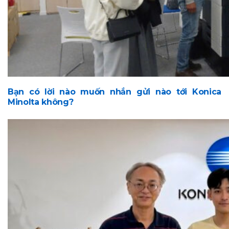
Đa
Chức
Năng
Hệ
thống
in
sản
Bạn có lời nào muốn nhắn gửi nào tới Konica
xuất
Minolta không?
Hệ
Thống
In
Màu
Sản
Xuất
Hệ
Thống
In
Trắng