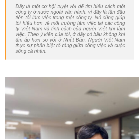
dung
Đây là một cơ hội tuyệt vời để tìm hiểu cách một
công ty ở nước ngoài vận hành, vì đây là lần đầu
tiên tôi làm việc trong một công ty. Nó cũng giúp
Dịch
tôi hiểu hơn về môi trường làm việc tại các công
vụ
ty Việt Nam và tính cách của người Việt khi làm
in
việc. Theo ý kiến của tôi, ở đây có bầu không khí
ấn
ấm áp hơn so với ở Nhật Bản. Người Việt Nam
thực sự phân biệt rõ ràng giữa công việc và cuộc
tối
sống cá nhân.
ưu
và
bảo
mật
Quản
lý
nội
dung
doanh
nghiệp
Gia