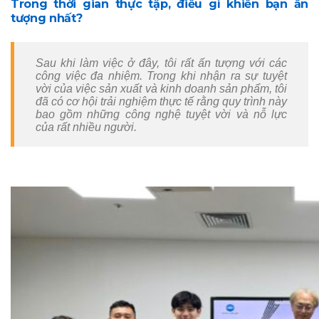
Trong thời gian thực tập, điều gì khiến bạn ấn
tượng nhất?
Dịch
vụ
in
Sau khi làm việc ở đây, tôi rất ấn tượng với các
theo
công việc đa nhiệm. Trong khi nhận ra sự tuyệt
yêu
vời của việc sản xuất và kinh doanh sản phẩm, tôi
đã có cơ hội trải nghiệm thực tế rằng quy trình này
cầu
bao gồm những công nghệ tuyệt vời và nỗ lực
của rất nhiều người.
Nền
tảng
CyberSecure
Giải
pháp
bảo
mật
đầu
cuối
Bộ
điều