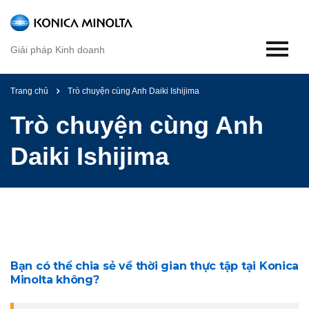
Trang
chủ
Giải pháp Kinh doanh
Giải
pháp
văn
Trang chủ
Trò chuyện cùng Anh Daiki Ishijima
phòng
Trò chuyện cùng Anh
Tự
động
Daiki Ishijima
hóa
quy
trình
tài
liệu
Dịch
vụ
Bạn có thể chia sẻ về thời gian thực tập tại Konica
quản
Minolta không?
lý
nội