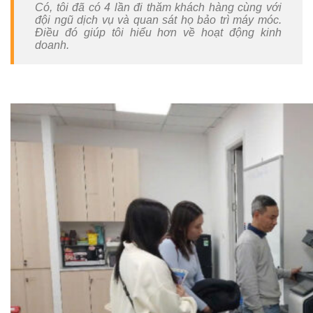
Color
Có, tôi đã có 4 lần đi thăm khách hàng cùng với
Manager
đội ngũ dịch vụ và quan sát họ bảo trì máy móc.
Điều đó giúp tôi hiểu hơn về hoạt động kinh
doanh.
Sản
phẩm
In
ấn
văn
phòng
Máy
In
Màu
Đa
Chức
Năng
Máy
In
Trắng
Đen