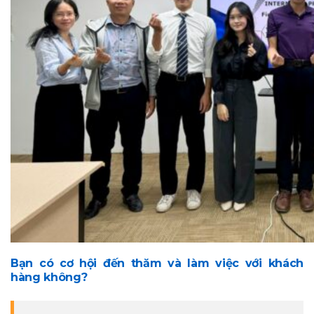
phối
Komi
Doc
Dispatcher
Paragon
Cloud
Giải
pháp
in
ấn
chuyên
nghiệp
AccurioPro
Bạn có cơ hội đến thăm và làm việc với khách
Flux
hàng không?
AccurioPro