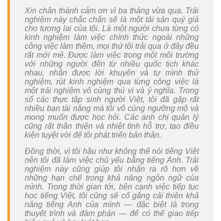
Kỹ
Xin chân thành cảm ơn vì ba tháng vừa qua. Trải
Thuật
nghiệm này chắc chắn sẽ là một tài sản quý giá
Số
cho tương lai của tôi. Là một người chưa từng có
kinh nghiệm làm việc chính thức ngoài những
công việc làm thêm, mọi thứ tôi trải qua ở đây đều
Thiết
rất mới mẻ. Được làm việc trong một môi trường
bị
với những người đến từ nhiều quốc tịch khác
tự
nhau, nhận được lời khuyên và tự mình thử
động
nghiệm, rút kinh nghiệm qua từng công việc là
xử
một trải nghiệm vô cùng thú vị và ý nghĩa. Trong
số các thực tập sinh người Việt, tôi đã gặp rất
lý
nhiều bạn tài năng mà tôi vô cùng ngưỡng mộ và
nguyên
mong muốn được học hỏi. Các anh chị quản lý
vật
cũng rất thân thiện và nhiệt tình hỗ trợ, tạo điều
liệu
kiện tuyệt vời để tôi phát triển bản thân.
(AMH)
Đồng thời, vì tôi hầu như không thể nói tiếng Việt
nên tôi đã làm việc chủ yếu bằng tiếng Anh. Trải
FORXAI
nghiệm này cũng giúp tôi nhận ra rõ hơn về
những hạn chế trong khả năng ngôn ngữ của
Hệ
mình. Trong thời gian tới, bên cạnh việc tiếp tục
Thống
học tiếng Việt, tôi cũng sẽ cố gắng cải thiện khả
Kiểm
năng tiếng Anh của mình — đặc biệt là trong
thuyết trình và đàm phán — để có thể giao tiếp
Tra