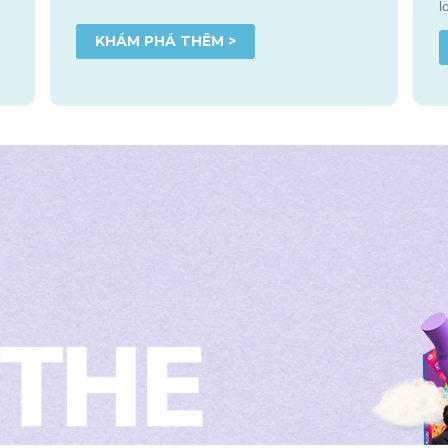
l
KHÁM PHÁ THÊM >