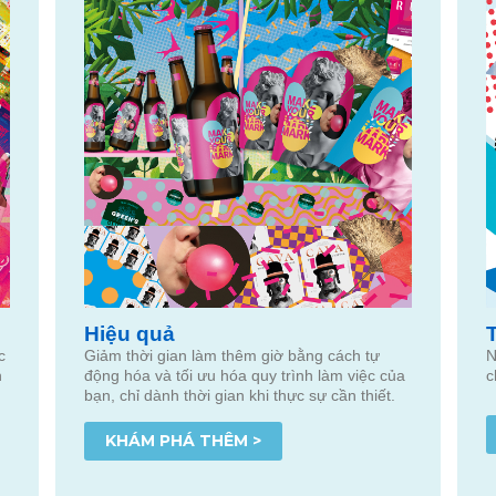
Hiệu quả
c
Giảm thời gian làm thêm giờ bằng cách tự
N
n
động hóa và tối ưu hóa quy trình làm việc của
c
bạn, chỉ dành thời gian khi thực sự cần thiết.
KHÁM PHÁ THÊM >