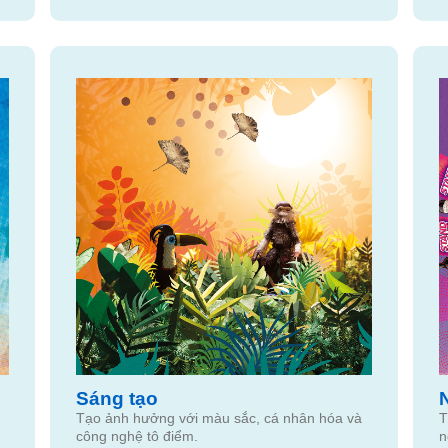
Sáng tạo
Tạo ảnh hưởng với màu sắc, cá nhân hóa và
T
công nghệ tô điểm.
n