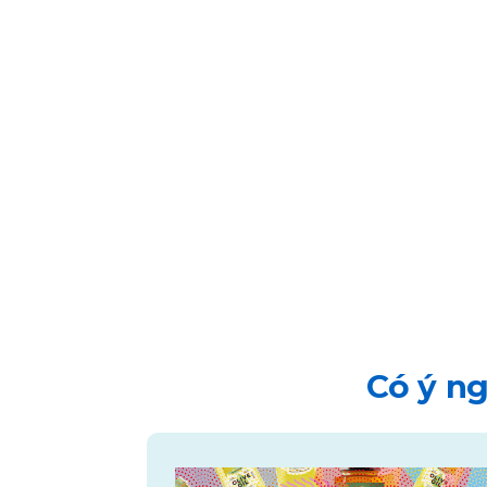
Có ý ng