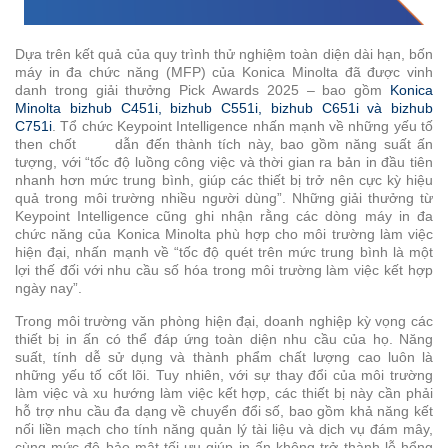
Color
Manager
Dựa trên kết quả của quy trình thử nghiệm toàn diện dài hạn, bốn
máy in đa chức năng (MFP) của Konica Minolta đã được vinh
Sản
danh trong giải thưởng Pick Awards 2025 – bao gồm
Konica
phẩm
Minolta bizhub C451i, bizhub C551i, bizhub C651i và bizhub
C751i
. Tổ chức Keypoint Intelligence nhấn mạnh về những yếu tố
In
then chốt dẫn đến thành tích này, bao gồm năng suất ấn
ấn
tượng, với “tốc độ luồng công việc và thời gian ra bản in đầu tiên
văn
nhanh hơn mức trung bình, giúp các thiết bị trở nên cực kỳ hiệu
quả trong môi trường nhiều người dùng”. Những giải thưởng từ
phòng
Keypoint Intelligence cũng ghi nhận rằng các dòng máy in đa
Máy
chức năng của Konica Minolta phù hợp cho môi trường làm việc
hiện đại, nhấn mạnh về “tốc độ quét trên mức trung bình là một
In
lợi thế đối với nhu cầu số hóa trong môi trường làm việc kết hợp
Màu
ngày nay”.
Đa
Chức
Trong môi trường văn phòng hiện đại, doanh nghiệp kỳ vọng các
thiết bị in ấn có thể đáp ứng toàn diện nhu cầu của họ. Năng
Năng
suất, tính dễ sử dụng và thành phẩm chất lượng cao luôn là
Máy
những yếu tố cốt lõi. Tuy nhiên, với sự thay đổi của môi trường
làm việc và xu hướng làm việc kết hợp, các thiết bị này cần phải
In
hỗ trợ nhu cầu đa dạng về chuyển đổi số, bao gồm khả năng kết
Trắng
nối liền mạch cho tính năng quản lý tài liệu và dịch vụ đám mây,
Đen
cùng mức độ bảo mật tối ưu giúp in ấn không trở thành lỗ hổng