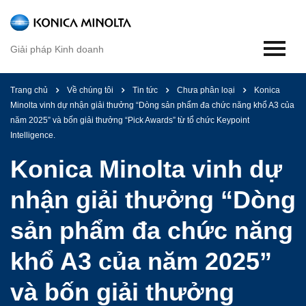
Trang
chủ
Giải pháp Kinh doanh
Giải
pháp
văn
Trang chủ
Về chúng tôi
Tin tức
Chưa phân loại
Konica
phòng
Minolta vinh dự nhận giải thưởng “Dòng sản phẩm đa chức năng khổ A3 của
năm 2025” và bốn giải thưởng “Pick Awards” từ tổ chức Keypoint
Tự
Intelligence.
động
hóa
Konica Minolta vinh dự
quy
trình
nhận giải thưởng “Dòng
tài
liệu
sản phẩm đa chức năng
Dịch
khổ A3 của năm 2025”
vụ
quản
và bốn giải thưởng
lý
nội