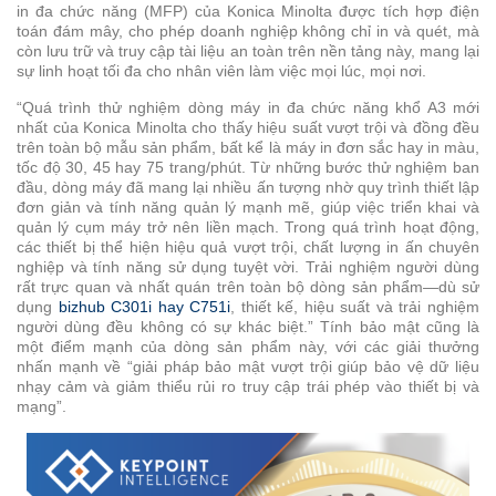
in đa chức năng (MFP) của Konica Minolta được tích hợp điện
toán đám mây, cho phép doanh nghiệp không chỉ in và quét, mà
Dịch
còn lưu trữ và truy cập tài liệu an toàn trên nền tảng này, mang lại
vụ
sự linh hoạt tối đa cho nhân viên làm việc mọi lúc, mọi nơi.
in
“Quá trình thử nghiệm dòng máy in đa chức năng khổ A3 mới
theo
nhất của Konica Minolta cho thấy hiệu suất vượt trội và đồng đều
yêu
trên toàn bộ mẫu sản phẩm, bất kể là máy in đơn sắc hay in màu,
cầu
tốc độ 30, 45 hay 75 trang/phút. Từ những bước thử nghiệm ban
đầu, dòng máy đã mang lại nhiều ấn tượng nhờ quy trình thiết lập
đơn giản và tính năng quản lý mạnh mẽ, giúp việc triển khai và
Nền
quản lý cụm máy trở nên liền mạch. Trong quá trình hoạt động,
tảng
các thiết bị thể hiện hiệu quả vượt trội, chất lượng in ấn chuyên
CyberSecure
nghiệp và tính năng sử dụng tuyệt vời. Trải nghiệm người dùng
rất trực quan và nhất quán trên toàn bộ dòng sản phẩm—dù sử
Giải
dụng
bizhub C301i hay C751i
, thiết kế, hiệu suất và trải nghiệm
người dùng đều không có sự khác biệt.” Tính bảo mật cũng là
pháp
một điểm mạnh của dòng sản phẩm này, với các giải thưởng
bảo
nhấn mạnh về “giải pháp bảo mật vượt trội giúp bảo vệ dữ liệu
mật
nhạy cảm và giảm thiểu rủi ro truy cập trái phép vào thiết bị và
đầu
mạng”.
cuối
Bộ
điều