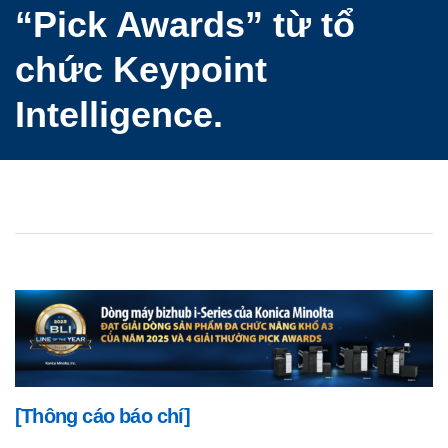
“Pick Awards” từ tổ
dung
chức Keypoint
Dịch
vụ
Intelligence.
in
ấn
tối
ưu
và
bảo
mật
Quản
lý
nội
dung
doanh
nghiệp
[Thông cáo báo chí]
Gia