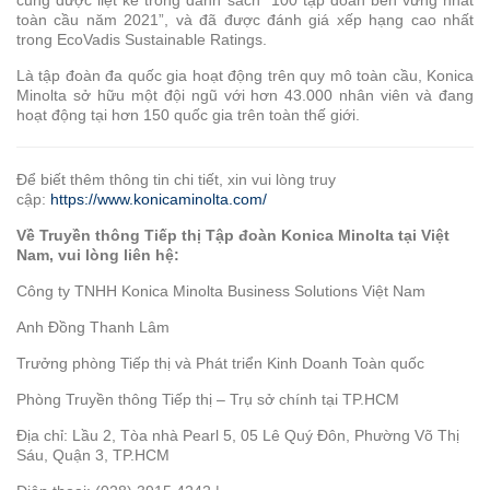
Kỹ
toàn cầu năm 2021”, và đã được đánh giá xếp hạng cao nhất
Thuật
trong EcoVadis Sustainable Ratings.
Số
Là tập đoàn đa quốc gia hoạt động trên quy mô toàn cầu, Konica
Minolta sở hữu một đội ngũ với hơn 43.000 nhân viên và đang
Thiết
hoạt động tại hơn 150 quốc gia trên toàn thế giới.
bị
tự
động
Để biết thêm thông tin chi tiết, xin vui lòng truy
cập:
https://www.konicaminolta.com/
xử
lý
Về Truyền thông Tiếp thị Tập đoàn Konica Minolta tại Việt
nguyên
Nam, vui lòng liên hệ:
vật
Công ty TNHH Konica Minolta Business Solutions Việt Nam
liệu
(AMH)
Anh Đồng Thanh Lâm
Trưởng phòng Tiếp thị và Phát triển Kinh Doanh Toàn quốc
FORXAI
Phòng Truyền thông Tiếp thị – Trụ sở chính tại TP.HCM
Hệ
Thống
Địa chỉ: Lầu 2, Tòa nhà Pearl 5, 05 Lê Quý Đôn, Phường Võ Thị
Kiểm
Sáu, Quận 3, TP.HCM
Tra