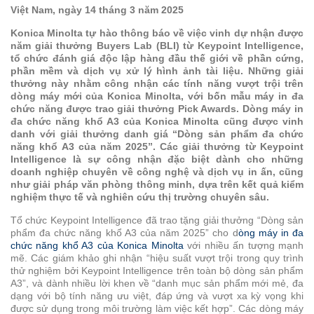
công
Việt Nam, ngày 14 tháng 3 năm 2025
phần
Konica Minolta tự hào thông báo về việc vinh dự nhận được
mềm
năm giải thưởng Buyers Lab (BLI) từ Keypoint Intelligence,
xử
tổ chức đánh giá độc lập hàng đầu thế giới về phần cứng,
lý
phần mềm và dịch vụ xử lý hình ảnh tài liệu. Những giải
tài
thưởng này nhằm công nhận các tính năng vượt trội trên
dòng máy mới của Konica Minolta, với bốn mẫu máy in đa
liệu
chức năng được trao giải thưởng Pick Awards. Dòng máy in
đa chức năng khổ A3 của Konica Minolta cũng được vinh
Phần
danh với giải thưởng danh giá “Dòng sản phẩm đa chức
mềm
năng khổ A3 của năm 2025”. Các giải thưởng từ Keypoint
Dispatcher
Intelligence là sự công nhận đặc biệt dành cho những
doanh nghiệp chuyên về công nghệ và dịch vụ in ấn, cũng
Phoenix
như giải pháp văn phòng thông minh, dựa trên kết quả kiểm
nghiệm thực tế và nghiên cứu thị trường chuyên sâu.
Dịch
vụ
Tổ chức Keypoint Intelligence đã trao tặng giải thưởng “Dòng sản
quản
phẩm đa chức năng khổ A3 của năm 2025” cho d
òng máy in đa
chức năng khổ A3 của Konica Minolta
với nhiều ấn tượng mạnh
lý
mẽ. Các giám khảo ghi nhận “hiệu suất vượt trội trong quy trình
cơ
thử nghiệm bởi Keypoint Intelligence trên toàn bộ dòng sản phẩm
sở
A3”, và dành nhiều lời khen về “danh mục sản phẩm mới mẻ, đa
hạ
dạng với bộ tính năng ưu việt, đáp ứng và vượt xa kỳ vọng khi
được sử dụng trong môi trường làm việc kết hợp”. Các dòng máy
tầng