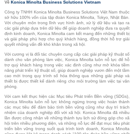
Đen
Về
Konica Minolta Business Solutions Vietnam
Sản
Công ty TNHH Konica Minolta Business Solutions Việt Nam thuộc
Xuất
sở hữu 100% vốn của tập đoàn Konica Minolta, Tokyo, Nhật Bản.
Với chuyên môn trong lĩnh vực hình ảnh, xử lý dữ liệu và tạo ra
Hệ
các giải pháp dựa trên dữ liệu để giúp doanh nghiệp đưa ra quyết
thống
định kinh doanh, Konica Minolta cam kết mang đến những thiết bị
và giải pháp phù hợp cho quý khách hàng, đồng thời hỗ trợ giải
in
quyết những vấn đề khó khăn trong xã hội.
công
nghiệp
Với cương vị là đối tác chuyên cung cấp các giải pháp kỹ thuật số
dành cho văn phòng làm việc, Konica Minolta luôn nỗ lực để hỗ
trợ quý khách hàng trong việc xác định cũng như mở khóa tiềm
Máy
năng phát triển kỹ thuật số, giúp doanh nghiệp vươn đến một tầm
in
cao mới trong quy trình số hóa thông qua những giải pháp và
Riso
thiết bị được thiết kế dành riêng cho môi trường làm việc tại văn
phòng.
Công
Với cam kết thực hiện các Mục tiêu Phát triển Bền vững (SDGs),
nghệ
Konica Minolta luôn nỗ lực không ngừng trong việc hoàn thành
các mục tiêu để đảm bảo tính bền vững cũng như duy trì trách
tiên
nhiệm của doanh nghiệp đối với xã hội. Konica Minolta đã nhiều
tiến
lần được công nhận về những thành tựu lịch sử đóng góp cho xã
hội trên nhiều phương diện, và những nỗ lực để đạt mục tiêu phát
Sản
triển bền vững trong suốt quá trình kinh doanh, Konica Minolta
Xuất
cũng được liệt kê trong danh sách “100 tập đoàn bền vững nhất