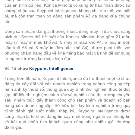
Đa
của an ninh dữ liệu. Konica Minolta vô cùng tự hào nhận được sự
chứng nhận của Keypoint Intelligence, không chỉ trên một vài thiết
Chức
bị, mà còn trên toàn bộ dòng sản phẩm A3 đa dạng của chúng
Năng
tôi.
Hệ
Dòng sản phẩm đạt giải thưởng thuộc dòng máy in đa chức năng
thống
bizhub i-Series thế hệ mới của Konica Minolta, bao gồm 21 mẫu
máy (7 máy in màu khổ A3, 5 máy in màu khổ A4, 6 máy in đơn
in
sắc khổ A3 và 3 máy in đơn sắc khổ A4), được phát triển với
sản
phương châm hàng đầu về khả năng bảo mật và tính dễ sử dụng
xuất
trong môi trường làm việc hiện đại.
Hệ
Về Tổ chức
Keypoint Intelligence
Thống
Trong hơn 60 năm, Keypoint Intelligence đã trở thành một tổ chức
In
đáng tin cậy đối với các doanh nghiệp trong ngành công nghiệp
Màu
hình ảnh kỹ thuật số, thông qua quy trình thử nghiệm thực tế độc
Sản
lập, dữ liệu thí nghiệm chính xác và nghiên cứu thị trường chuyên
Xuất
sâu, nhằm thúc đẩy thành công cho sản phẩm và doanh số bán
hàng của doanh nghiệp. Sở hữu bề dày kinh nghiệm trong quy
Hệ
trình đánh giá suốt nhiều thập kỷ, Keypoint Intelligence được
Thống
công nhận là tổ chức đáng tin cậy nhất trong ngành với thông tin
và kết quả phân tích khách quan cũng như nhiều giải thưởng
In
danh giá.
Trắng